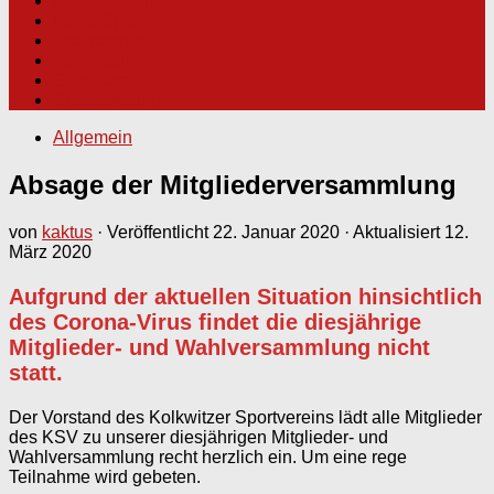
Radwandern
Reha-Sport
Tischtennis
Volleyball
Step-Aerobic
Speedskating
Allgemein
Absage der Mitgliederversammlung
von
kaktus
· Veröffentlicht
22. Januar 2020
· Aktualisiert
12.
März 2020
Aufgrund der aktuellen Situation hinsichtlich
des Corona-Virus findet die diesjährige
Mitglieder- und Wahlversammlung nicht
statt.
Der Vorstand des Kolkwitzer Sportvereins lädt alle Mitglieder
des KSV zu unserer diesjährigen Mitglieder- und
Wahlversammlung recht herzlich ein. Um eine rege
Teilnahme wird gebeten.