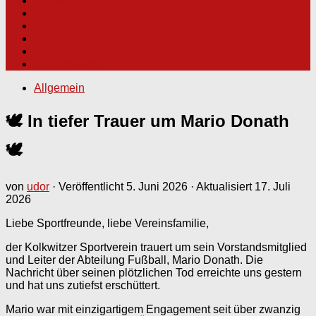
Radwandern
Reha-Sport
Tischtennis
Volleyball
Step-Aerobic
Speedskating
Allgemein
🕊️ In tiefer Trauer um Mario Donath
🕊️
von
udor
· Veröffentlicht
5. Juni 2026
· Aktualisiert
17. Juli
2026
Liebe Sportfreunde, liebe Vereinsfamilie,
der Kolkwitzer Sportverein trauert um sein Vorstandsmitglied
und Leiter der Abteilung Fußball, Mario Donath. Die
Nachricht über seinen plötzlichen Tod erreichte uns gestern
und hat uns zutiefst erschüttert.
Mario war mit einzigartigem Engagement seit über zwanzig