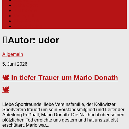
Radwandern
Reha-Sport
Tischtennis
Volleyball
Step-Aerobic
Speedskating
Autor:
udor
Allgemein
5. Juni 2026
🕊️ In tiefer Trauer um Mario Donath
🕊️
Liebe Sportfreunde, liebe Vereinsfamilie, der Kolkwitzer
Sportverein trauert um sein Vorstandsmitglied und Leiter der
Abteilung Fußball, Mario Donath. Die Nachricht über seinen
plötzlichen Tod erreichte uns gestern und hat uns zutiefst
erschüttert. Mario war...