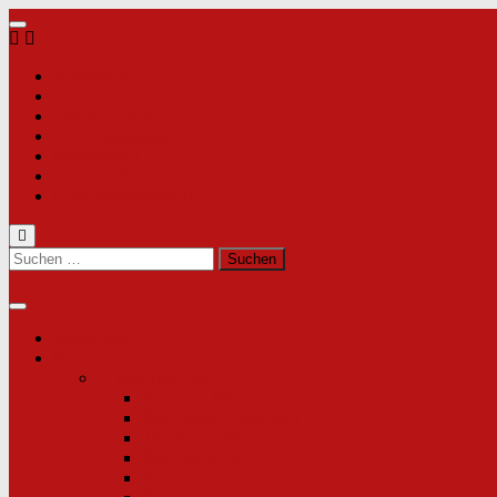
Zum
Inhalt
springen
Startseite
Verein
Online-Shop
Vereinsgaststätte
Impressum
Datenschutz
Downloadbereich
Suchen
nach:
Aktuelles
Männer-Teams
1. Mannschaft
Kader 1. Männer
Spielplan 1. Männer
Tabelle 1. Männer
Spielberichte
Termine