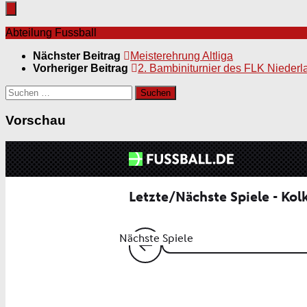
Abteilung Fussball
Nächster Beitrag
Meisterehrung Altliga
Vorheriger Beitrag
2. Bambiniturnier des FLK Niederla
Suchen
nach:
Vorschau