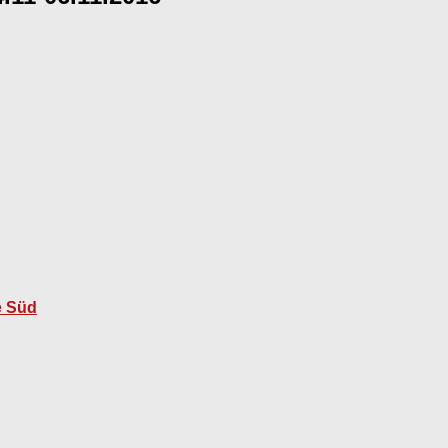
e Süd