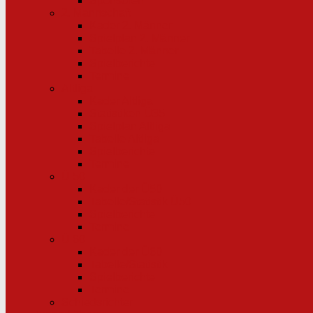
Sponsoren
2. Mannschaft
Kader 2. Männer
Spielplan 2. Männer
Tabelle 2. Männer
Spielberichte
Termine
Altliga
Kader Altliga
Statistiken Ü35
Spielplan Altliga
Tabelle Altliga
Spielberichte
Termine
Ü 50
Kader der Ü50
Tabelle/Statistik Ü50
Spielberichte
Termine
Ü 60
Kader der Ü60
Tabelle/Statistik
Spielberichte
Termine
Schiedsrichter