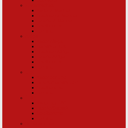
Sponsoren
2. Mannschaft
Kader 2. Männer
Spielplan 2. Männer
Tabelle 2. Männer
Spielberichte
Termine
Altliga
Kader Altliga
Statistiken Ü35
Spielplan Altliga
Tabelle Altliga
Spielberichte
Termine
Ü 50
Kader der Ü50
Tabelle/Statistik Ü50
Spielberichte
Termine
Ü 60
Kader der Ü60
Tabelle/Statistik
Spielberichte
Termine
Schiedsrichter