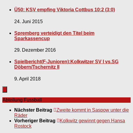
Ü50: KSV empfing Viktoria Cottbus 10:2 (3:0)
24. Juni 2015
Spremberg verteidigt den Titel beim
Sparkassencup
29. Dezember 2016
Spielbericht(F-Junioren):Kolkwitzer SV I vs.SG
Döbern/Tschernitz II
9. April 2018
Abteilung Fussball
Nächster Beitrag
Zweite kommt in Saspow unter die
Räder
Vorheriger Beitrag
Kolkwitz gewinnt gegen Hansa
Rostock