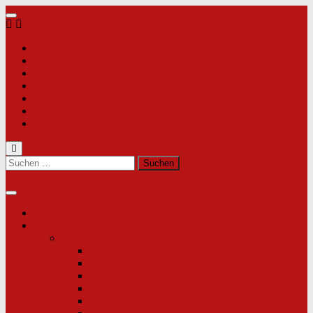
Zum
Inhalt
springen
Startseite
Verein
Online-Shop
Vereinsgaststätte
Impressum
Datenschutz
Downloadbereich
Suchen
nach:
Aktuelles
Männer-Teams
1. Mannschaft
Kader 1. Männer
Spielplan 1. Männer
Tabelle 1. Männer
Spielberichte
Termine