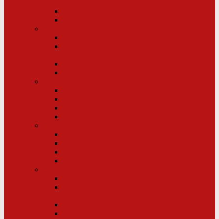
2024/25
Spielberichte
Termine
C3-Junioren
Kader C3-Junioren Saison 2024/25
Tabelle/Statistik C3-Junioren Saison
2024/25
Spielberichte
Termine
D-Junioren
Kader D-Junioren Saison 2024/25
Tabelle/Statistik D-Junioren Saison 2024/25
Spielberichte
Termine
E-Junioren
Kader E-Junioren Saison 2024/25
Tabelle/Statistik E-Junioren Saison 2024/25
Spielberichte
Termine
E2-Junioren
Kader E2-Junioren Saison 2024/25
Tabelle/Statistik E2-Junioren Saison
2024/25
Spielberichte
Termine