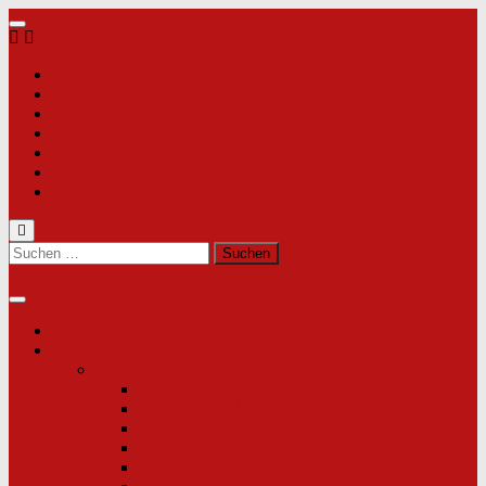
Zum
Inhalt
springen
Startseite
Verein
Online-Shop
Vereinsgaststätte
Impressum
Datenschutz
Downloadbereich
Suchen
nach:
Aktuelles
Männer-Teams
1. Mannschaft
Kader 1. Männer
Spielplan 1. Männer
Tabelle 1. Männer
Spielberichte
Termine