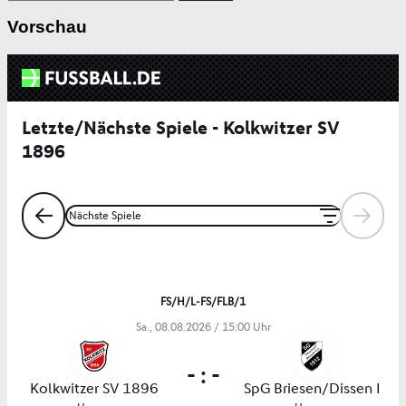
nach:
Vorschau