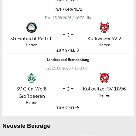
Neueste Beiträge