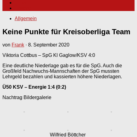
Links
Historie
Allgemein
Keine Punkte für Kreisoberliga Team
von
Frank
·
8. September 2020
Viktoria Cottbus – SpG Kl Gaglow/KSV 4:0
Eine deutliche Niederlage gab es für die SpG. Auch die
Großfeld Nachwuchs-Mannschaften der SpG mussten
Lehrgeld bezahlen und kassierten höhere Niederlagen.
Ü50 KSV – Energie 1:4 (0:2)
Nachtrag Bildergalerie
Wilfried Böttcher