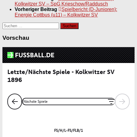
Kolkwitzer SV – SpG Krieschow/Raddusch
Vorheriger Beitrag
Spielbericht (D-Junioren):
Energie Cottbus (u11) – Kolkwitzer SV
Suchen
nach:
Vorschau