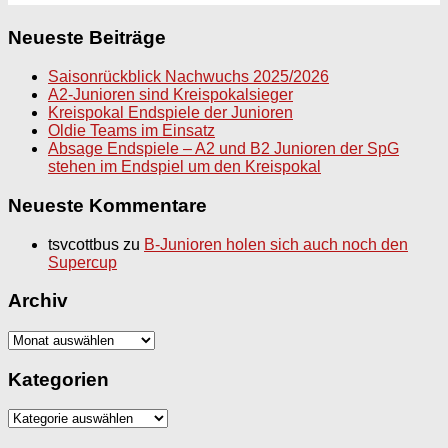
Neueste Beiträge
Saisonrückblick Nachwuchs 2025/2026
A2-Junioren sind Kreispokalsieger
Kreispokal Endspiele der Junioren
Oldie Teams im Einsatz
Absage Endspiele – A2 und B2 Junioren der SpG
stehen im Endspiel um den Kreispokal
Neueste Kommentare
tsvcottbus
zu
B-Junioren holen sich auch noch den
Supercup
Archiv
Archiv
Kategorien
Kategorien