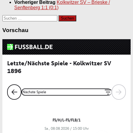
Vorheriger Beitrag
Kolkwitzer SV – Brieske /
Senftenberg 1:1 (0:1)
Suchen
nach:
Vorschau