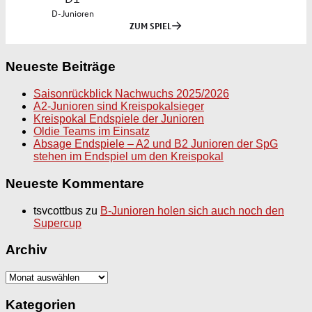
Neueste Beiträge
Saisonrückblick Nachwuchs 2025/2026
A2-Junioren sind Kreispokalsieger
Kreispokal Endspiele der Junioren
Oldie Teams im Einsatz
Absage Endspiele – A2 und B2 Junioren der SpG
stehen im Endspiel um den Kreispokal
Neueste Kommentare
tsvcottbus
zu
B-Junioren holen sich auch noch den
Supercup
Archiv
Archiv
Kategorien