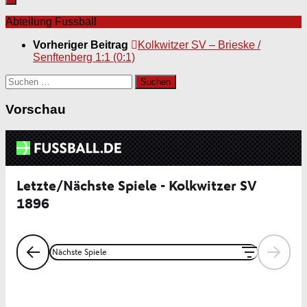
Abteilung Fussball
Vorheriger Beitrag
Kolkwitzer SV – Brieske /
Senftenberg 1:1 (0:1)
Suchen
nach:
Vorschau