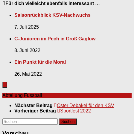
Für dich vielleicht ebenfalls interessant …
Saisonrückblick KSV-Nachwuchs
7. Juli 2025
C-Junioren im Pech in Groß Gaglow
8. Juni 2022
Ein Punkt für die Moral
26. Mai 2022
Abteilung Fussball
Nächster Beitrag
Oster Debakel für den KSV
Vorheriger Beitrag
Sportfest 2022
Suchen
nach:
Vorschau