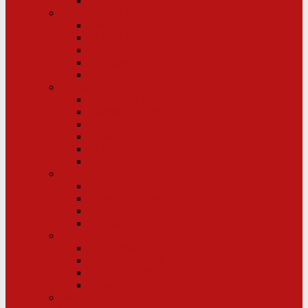
Sponsoren
2. Mannschaft
Kader 2. Männer
Spielplan 2. Männer
Tabelle 2. Männer
Spielberichte
Termine
Altliga
Kader Altliga
Statistiken Ü35
Spielplan Altliga
Tabelle Altliga
Spielberichte
Termine
Ü 50
Kader der Ü50
Tabelle/Statistik Ü50
Spielberichte
Termine
Ü 60
Kader der Ü60
Tabelle/Statistik
Spielberichte
Termine
Schiedsrichter