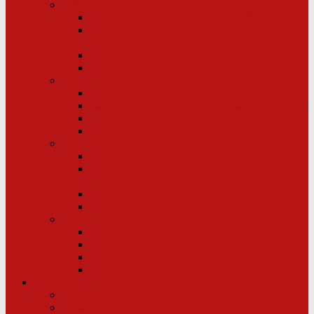
E3-Junioren
Kader E3-Junioren Saison 2024/25
Tabelle/Statistik E3-Junioren Saison
2024/25
Spielberichte
Termine
F-Junioren
Kader F-Junioren Saison 2024/25
Tabelle/Statistik F-Junioren Saison 2024/25
Spielberichte
Termine
F2-Junioren
Kader F2-Junioren Saison 2024/25
Tabelle/Statistik F2-Junioren Saison
2024/25
Spielberichte
Termine
Bambinis
Kader Bambinis
Spielberichte
Termine
Trainingshinweise
Kontakt
Verantwortliche
Anfahrt