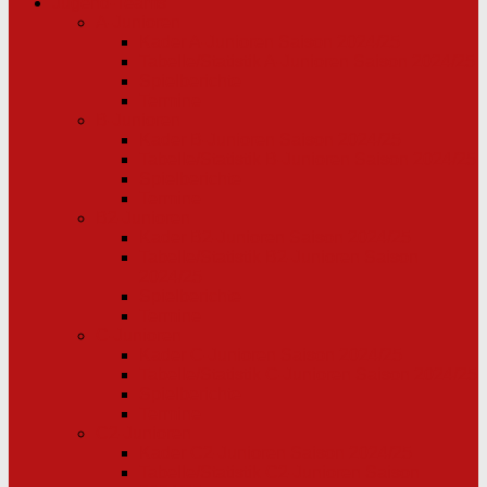
Jugend-Teams
A-Junioren
Kader A-Junioren Saison 2024/25
Tabelle/Statistik A-Junioren Saison 2024/25
Spielberichte
Termine
B-Junioren
Kader B-Junioren Saison 2024/25
Tabelle/Statistik B-Junioren Saison 2024/25
Spielberichte
Termine
B2-Junioren
Kader B2-Junioren Saison 2024/25
Tabelle/Statistik B2-Junioren Saison
2024/25
Spielberichte
Termine
C-Junioren
Kader C-Junioren Saison 2024/25
Tabelle/Statistik C-Junioren Saison 2024/25
Spielberichte
Termine
C2-Junioren
Kader C2-Junioren Saison 2024/25
Tabelle/Statistik C2-Junioren Saison