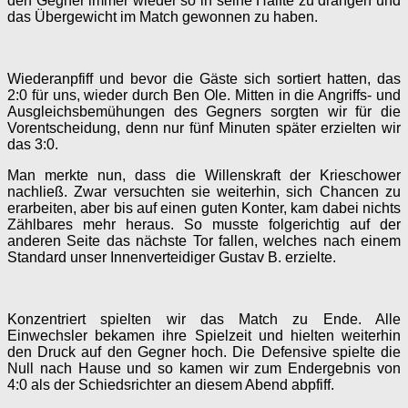
den Gegner immer wieder so in seine Hälfte zu drängen und
das Übergewicht im Match gewonnen zu haben.
Wiederanpfiff und bevor die Gäste sich sortiert hatten, das
2:0 für uns, wieder durch Ben Ole. Mitten in die Angriffs- und
Ausgleichsbemühungen des Gegners sorgten wir für die
Vorentscheidung, denn nur fünf Minuten später erzielten wir
das 3:0.
Man merkte nun, dass die Willenskraft der Krieschower
nachließ. Zwar versuchten sie weiterhin, sich Chancen zu
erarbeiten, aber bis auf einen guten Konter, kam dabei nichts
Zählbares mehr heraus. So musste folgerichtig auf der
anderen Seite das nächste Tor fallen, welches nach einem
Standard unser Innenverteidiger Gustav B. erzielte.
Konzentriert spielten wir das Match zu Ende. Alle
Einwechsler bekamen ihre Spielzeit und hielten weiterhin
den Druck auf den Gegner hoch. Die Defensive spielte die
Null nach Hause und so kamen wir zum Endergebnis von
4:0 als der Schiedsrichter an diesem Abend abpfiff.