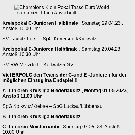
Kreispokal C-Junioren Halbfinale
, Samstag 29.04.23 ,
Anstoß 10.00 Uhr
SV Lausitz Forst – SpG Kunersdorf/Kolkwitz
Kreispokal
E-Junioren Halbfinale
, Samstag 29.04.23 ,
Anstoß 10.30 Uhr
SV RW Merzdorf – Kolkwitzer SV
Viel ERFOLG den Teams der C-und E -Junioren für den
möglichen Einzug ins Endspiel
!!
A-Junioren Kreisliga Niederlausitz , Montag 01.05.2023,
Anstoß 11.00 Uhr
SpG Kolkwitz/Krebse – SpG Luckau/Lübbenau
B-Junioren Kreisliga Niederlausitz
C-Junioren Meisterrunde
, Sonntag 07.05..23, Anstoß
10.00 Uhr