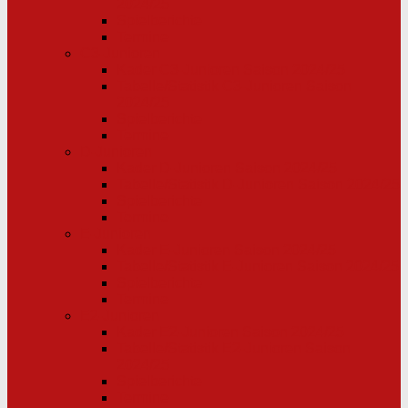
2024/25
Spielberichte
Termine
C3-Junioren
Kader C3-Junioren Saison 2024/25
Tabelle/Statistik C3-Junioren Saison
2024/25
Spielberichte
Termine
D-Junioren
Kader D-Junioren Saison 2024/25
Tabelle/Statistik D-Junioren Saison 2024/25
Spielberichte
Termine
E-Junioren
Kader E-Junioren Saison 2024/25
Tabelle/Statistik E-Junioren Saison 2024/25
Spielberichte
Termine
E2-Junioren
Kader E2-Junioren Saison 2024/25
Tabelle/Statistik E2-Junioren Saison
2024/25
Spielberichte
Termine