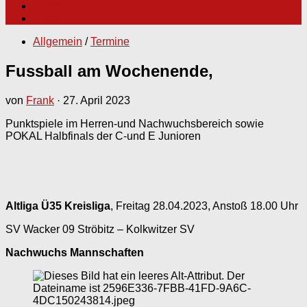
Links
Historie
Allgemein
/
Termine
Fussball am Wochenende,
von
Frank
·
27. April 2023
Punktspiele im Herren-und Nachwuchsbereich sowie
POKAL Halbfinals der C-und E Junioren
Altliga Ü35 Kreisliga
, Freitag 28.04.2023, Anstoß 18.00 Uhr
SV Wacker 09 Ströbitz – Kolkwitzer SV
Nachwuchs Mannschaften