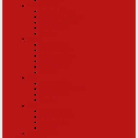
Sponsoren
2. Mannschaft
Kader 2. Männer
Spielplan 2. Männer
Tabelle 2. Männer
Spielberichte
Termine
Altliga
Kader Altliga
Statistiken Ü35
Spielplan Altliga
Tabelle Altliga
Spielberichte
Termine
Ü 50
Kader der Ü50
Tabelle/Statistik Ü50
Spielberichte
Termine
Ü 60
Kader der Ü60
Tabelle/Statistik
Spielberichte
Termine
Schiedsrichter