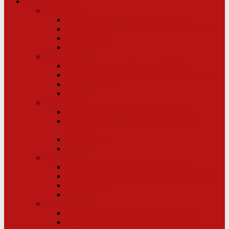
Jugend-Teams
A-Junioren
Kader A-Junioren Saison 2024/25
Tabelle/Statistik A-Junioren Saison 2024/25
Spielberichte
Termine
B-Junioren
Kader B-Junioren Saison 2024/25
Tabelle/Statistik B-Junioren Saison 2024/25
Spielberichte
Termine
B2-Junioren
Kader B2-Junioren Saison 2024/25
Tabelle/Statistik B2-Junioren Saison
2024/25
Spielberichte
Termine
C-Junioren
Kader C-Junioren Saison 2024/25
Tabelle/Statistik C-Junioren Saison 2024/25
Spielberichte
Termine
C2-Junioren
Kader C2-Junioren Saison 2024/25
Tabelle/Statistik C2-Junioren Saison