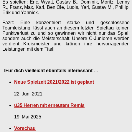
Es spielten: Eric, Wyatt, Gustav B., Dominik, Moritz, Lenny
R., Franz, Max, Karl, Ben Ole, Luois, Yari, Gustav M., Phillip,
Erik und Yannick.
Fazit: Eine konzentriert starke und geschlossene
Teamleistung, lässt auch an diesem letzten Spieltag keinen
Punktverlust zu und so gewinnen wir nicht nur das Spiel,
sondern auch die Meisterschaft. Unsere C-Junioren werden
verdient Kreismeister und krönen ihre hervorragenden
Leistungen mit dem Titel!
Für dich vielleicht ebenfalls interessant …
Neue Spielzeit 2021/2022 ist geplant
22. Juni 2021
ü35 Herren mit erneutem Remis
19. Mai 2025
Vorschau