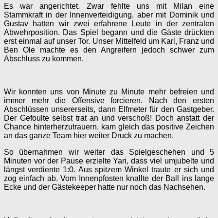
Es war angerichtet. Zwar fehlte uns mit Milan eine
Stammkraft in der Innenverteidigung, aber mit Dominik und
Gustav hatten wir zwei erfahrene Leute in der zentralen
Abwehrposition. Das Spiel begann und die Gäste drückten
erst einmal auf unser Tor. Unser Mittelfeld um Karl, Franz und
Ben Ole machte es den Angreifern jedoch schwer zum
Abschluss zu kommen.
Wir konnten uns von Minute zu Minute mehr befreien und
immer mehr die Offensive forcieren. Nach den ersten
Abschlüssen unsererseits, dann Elfmeter für den Gastgeber.
Der Gefoulte selbst trat an und verschoß! Doch anstatt der
Chance hinterherzutrauern, kam gleich das positive Zeichen
an das ganze Team hier weiter Druck zu machen.
So übernahmen wir weiter das Spielgeschehen und 5
Minuten vor der Pause erzielte Yari, dass viel umjubelte und
längst verdiente 1:0. Aus spitzem Winkel traute er sich und
zog einfach ab. Vom Innenpfosten knallte der Ball ins lange
Ecke und der Gästekeeper hatte nur noch das Nachsehen.