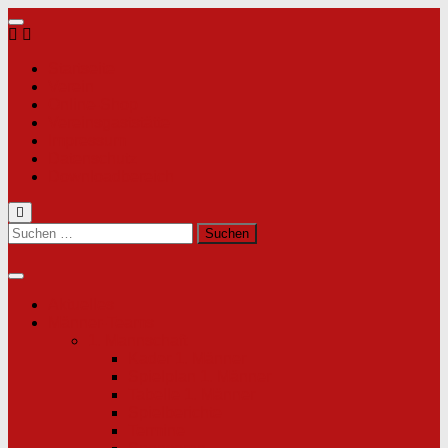
Zum
Inhalt
springen
Startseite
Verein
Online-Shop
Vereinsgaststätte
Impressum
Datenschutz
Downloadbereich
Suchen
nach:
Aktuelles
Männer-Teams
1. Mannschaft
Kader 1. Männer
Spielplan 1. Männer
Tabelle 1. Männer
Spielberichte
Termine