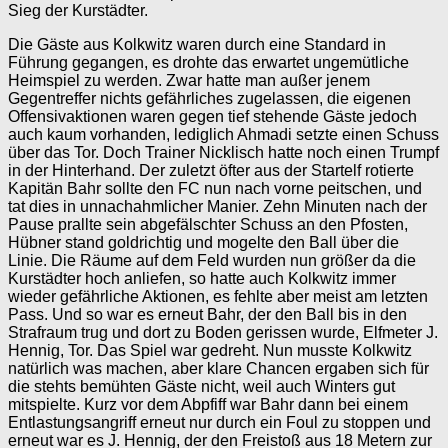
Sieg der Kurstädter.
Die Gäste aus Kolkwitz waren durch eine Standard in
Führung gegangen, es drohte das erwartet ungemütliche
Heimspiel zu werden. Zwar hatte man außer jenem
Gegentreffer nichts gefährliches zugelassen, die eigenen
Offensivaktionen waren gegen tief stehende Gäste jedoch
auch kaum vorhanden, lediglich Ahmadi setzte einen Schuss
über das Tor. Doch Trainer Nicklisch hatte noch einen Trumpf
in der Hinterhand. Der zuletzt öfter aus der Startelf rotierte
Kapitän Bahr sollte den FC nun nach vorne peitschen, und
tat dies in unnachahmlicher Manier. Zehn Minuten nach der
Pause prallte sein abgefälschter Schuss an den Pfosten,
Hübner stand goldrichtig und mogelte den Ball über die
Linie. Die Räume auf dem Feld wurden nun größer da die
Kurstädter hoch anliefen, so hatte auch Kolkwitz immer
wieder gefährliche Aktionen, es fehlte aber meist am letzten
Pass. Und so war es erneut Bahr, der den Ball bis in den
Strafraum trug und dort zu Boden gerissen wurde, Elfmeter J.
Hennig, Tor. Das Spiel war gedreht. Nun musste Kolkwitz
natürlich was machen, aber klare Chancen ergaben sich für
die stehts bemühten Gäste nicht, weil auch Winters gut
mitspielte. Kurz vor dem Abpfiff war Bahr dann bei einem
Entlastungsangriff erneut nur durch ein Foul zu stoppen und
erneut war es J. Hennig, der den Freistoß aus 18 Metern zur