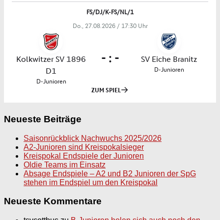
Neueste Beiträge
Saisonrückblick Nachwuchs 2025/2026
A2-Junioren sind Kreispokalsieger
Kreispokal Endspiele der Junioren
Oldie Teams im Einsatz
Absage Endspiele – A2 und B2 Junioren der SpG
stehen im Endspiel um den Kreispokal
Neueste Kommentare