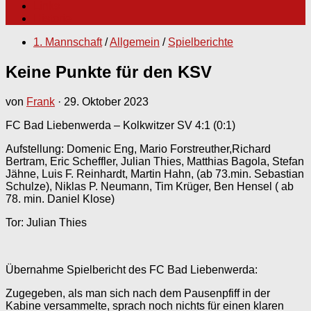
Links
Historie
1. Mannschaft
/
Allgemein
/
Spielberichte
Keine Punkte für den KSV
von
Frank
·
29. Oktober 2023
FC Bad Liebenwerda – Kolkwitzer SV 4:1 (0:1)
Aufstellung: Domenic Eng, Mario Forstreuther,Richard
Bertram, Eric Scheffler, Julian Thies, Matthias Bagola, Stefan
Jähne, Luis F. Reinhardt, Martin Hahn, (ab 73.min. Sebastian
Schulze), Niklas P. Neumann, Tim Krüger, Ben Hensel ( ab
78. min. Daniel Klose)
Tor: Julian Thies
Übernahme Spielbericht des FC Bad Liebenwerda:
Zugegeben, als man sich nach dem Pausenpfiff in der
Kabine versammelte, sprach noch nichts für einen klaren