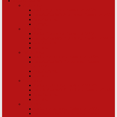
Jugend-Teams
A-Junioren
Kader A-Junioren Saison 2024/25
Tabelle/Statistik A-Junioren Saison 2024/25
Spielberichte
Termine
B-Junioren
Kader B-Junioren Saison 2024/25
Tabelle/Statistik B-Junioren Saison 2024/25
Spielberichte
Termine
B2-Junioren
Kader B2-Junioren Saison 2024/25
Tabelle/Statistik B2-Junioren Saison
2024/25
Spielberichte
Termine
C-Junioren
Kader C-Junioren Saison 2024/25
Tabelle/Statistik C-Junioren Saison 2024/25
Spielberichte
Termine
C2-Junioren
Kader C2-Junioren Saison 2024/25
Tabelle/Statistik C2-Junioren Saison