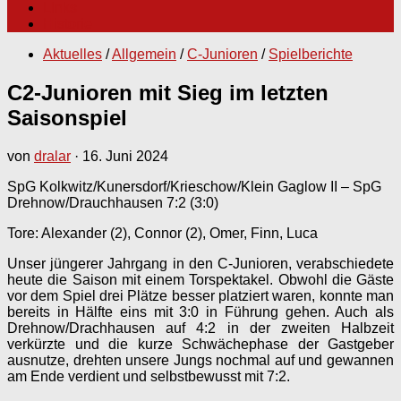
Links
Historie
Aktuelles
/
Allgemein
/
C-Junioren
/
Spielberichte
C2-Junioren mit Sieg im letzten
Saisonspiel
von
dralar
·
16. Juni 2024
SpG Kolkwitz/Kunersdorf/Krieschow/Klein Gaglow II – SpG
Drehnow/Drauchhausen 7:2 (3:0)
Tore: Alexander (2), Connor (2), Omer, Finn, Luca
Unser jüngerer Jahrgang in den C-Junioren, verabschiedete
heute die Saison mit einem Torspektakel. Obwohl die Gäste
vor dem Spiel drei Plätze besser platziert waren, konnte man
bereits in Hälfte eins mit 3:0 in Führung gehen. Auch als
Drehnow/Drachhausen auf 4:2 in der zweiten Halbzeit
verkürzte und die kurze Schwächephase der Gastgeber
ausnutze, drehten unsere Jungs nochmal auf und gewannen
am Ende verdient und selbstbewusst mit 7:2.