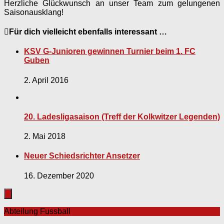
Herzliche Glückwunsch an unser Team zum gelungenen
Saisonausklang!
Für dich vielleicht ebenfalls interessant …
KSV G-Junioren gewinnen Turnier beim 1. FC
Guben
2. April 2016
20. Ladesligasaison (Treff der Kolkwitzer Legenden)
2. Mai 2018
Neuer Schiedsrichter Ansetzer
16. Dezember 2020
Abteilung Fussball