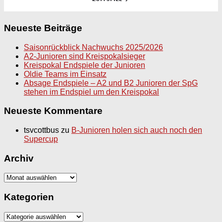
Neueste Beiträge
Saisonrückblick Nachwuchs 2025/2026
A2-Junioren sind Kreispokalsieger
Kreispokal Endspiele der Junioren
Oldie Teams im Einsatz
Absage Endspiele – A2 und B2 Junioren der SpG
stehen im Endspiel um den Kreispokal
Neueste Kommentare
tsvcottbus
zu
B-Junioren holen sich auch noch den
Supercup
Archiv
Archiv
Kategorien
Kategorien