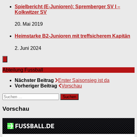
Spielbericht (E-Junioren): Spremberger SV I –
Kolkwitzer SV
20. Mai 2019
Heimstarke B2-Junioren mit treffsicherem Kapitän
2. Juni 2024
Abteilung Fussball
Nächster Beitrag
Erster Saisonsieg ist da
Vorheriger Beitrag
Vorschau
Suchen
nach:
Vorschau