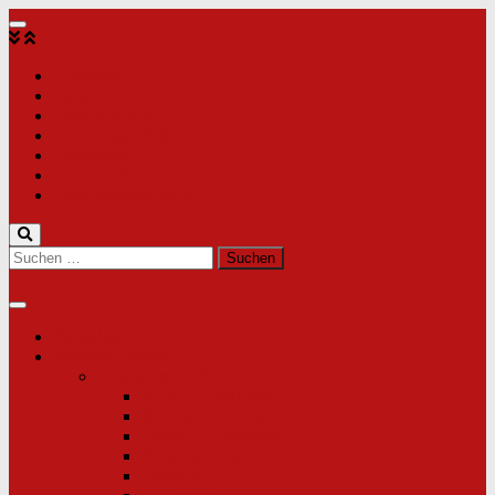
Zum
Inhalt
springen
Startseite
Verein
Online-Shop
Vereinsgaststätte
Impressum
Datenschutz
Downloadbereich
Suchen
nach:
Aktuelles
Männer-Teams
1. Mannschaft
Kader 1. Männer
Spielplan 1. Männer
Tabelle 1. Männer
Spielberichte
Termine