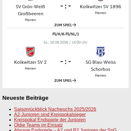
Neueste Beiträge
Saisonrückblick Nachwuchs 2025/2026
A2-Junioren sind Kreispokalsieger
Kreispokal Endspiele der Junioren
Oldie Teams im Einsatz
Absage Endspiele – A2 und B2 Junioren der SpG