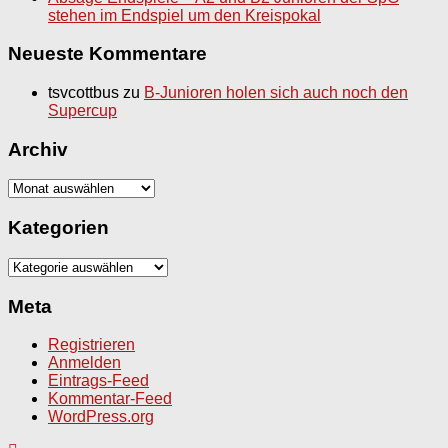
stehen im Endspiel um den Kreispokal
Neueste Kommentare
tsvcottbus
zu
B-Junioren holen sich auch noch den
Supercup
Archiv
Archiv
Kategorien
Kategorien
Meta
Registrieren
Anmelden
Eintrags-Feed
Kommentar-Feed
WordPress.org