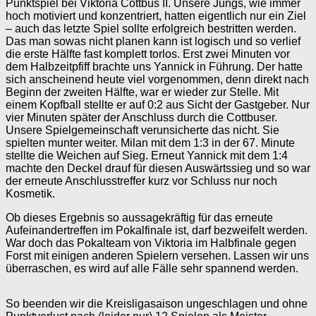
Punktspiel bei Viktoria Cottbus II. Unsere Jungs, wie immer
hoch motiviert und konzentriert, hatten eigentlich nur ein Ziel
– auch das letzte Spiel sollte erfolgreich bestritten werden.
Das man sowas nicht planen kann ist logisch und so verlief
die erste Hälfte fast komplett torlos. Erst zwei Minuten vor
dem Halbzeitpfiff brachte uns Yannick in Führung. Der hatte
sich anscheinend heute viel vorgenommen, denn direkt nach
Beginn der zweiten Hälfte, war er wieder zur Stelle. Mit
einem Kopfball stellte er auf 0:2 aus Sicht der Gastgeber. Nur
vier Minuten später der Anschluss durch die Cottbuser.
Unsere Spielgemeinschaft verunsicherte das nicht. Sie
spielten munter weiter. Milan mit dem 1:3 in der 67. Minute
stellte die Weichen auf Sieg. Erneut Yannick mit dem 1:4
machte den Deckel drauf für diesen Auswärtssieg und so war
der erneute Anschlusstreffer kurz vor Schluss nur noch
Kosmetik.
Ob dieses Ergebnis so aussagekräftig für das erneute
Aufeinandertreffen im Pokalfinale ist, darf bezweifelt werden.
War doch das Pokalteam von Viktoria im Halbfinale gegen
Forst mit einigen anderen Spielern versehen. Lassen wir uns
überraschen, es wird auf alle Fälle sehr spannend werden.
So beenden wir die Kreisligasaison ungeschlagen und ohne