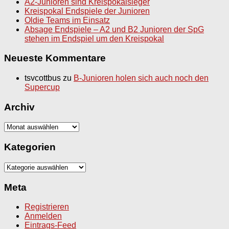
A2-Junioren sind Kreispokalsieger
Kreispokal Endspiele der Junioren
Oldie Teams im Einsatz
Absage Endspiele – A2 und B2 Junioren der SpG
stehen im Endspiel um den Kreispokal
Neueste Kommentare
tsvcottbus
zu
B-Junioren holen sich auch noch den
Supercup
Archiv
Archiv
Kategorien
Kategorien
Meta
Registrieren
Anmelden
Eintrags-Feed