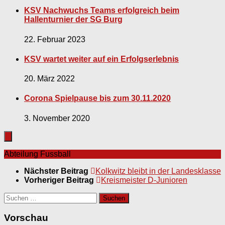
KSV Nachwuchs Teams erfolgreich beim
Hallenturnier der SG Burg
22. Februar 2023
KSV wartet weiter auf ein Erfolgserlebnis
20. März 2022
Corona Spielpause bis zum 30.11.2020
3. November 2020
Abteilung Fussball
Nächster Beitrag
Kolkwitz bleibt in der Landesklasse
Vorheriger Beitrag
Kreismeister D-Junioren
Suchen
nach:
Vorschau