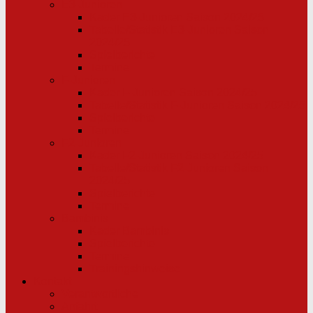
E3-Junioren
Kader E3-Junioren Saison 2024/25
Tabelle/Statistik E3-Junioren Saison
2024/25
Spielberichte
Termine
F-Junioren
Kader F-Junioren Saison 2024/25
Tabelle/Statistik F-Junioren Saison 2024/25
Spielberichte
Termine
F2-Junioren
Kader F2-Junioren Saison 2024/25
Tabelle/Statistik F2-Junioren Saison
2024/25
Spielberichte
Termine
Bambinis
Kader Bambinis
Spielberichte
Termine
Trainingshinweise
Kontakt
Verantwortliche
Anfahrt