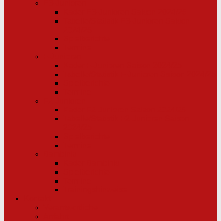
E3-Junioren
Kader E3-Junioren Saison 2024/25
Tabelle/Statistik E3-Junioren Saison
2024/25
Spielberichte
Termine
F-Junioren
Kader F-Junioren Saison 2024/25
Tabelle/Statistik F-Junioren Saison 2024/25
Spielberichte
Termine
F2-Junioren
Kader F2-Junioren Saison 2024/25
Tabelle/Statistik F2-Junioren Saison
2024/25
Spielberichte
Termine
Bambinis
Kader Bambinis
Spielberichte
Termine
Trainingshinweise
Kontakt
Verantwortliche
Anfahrt