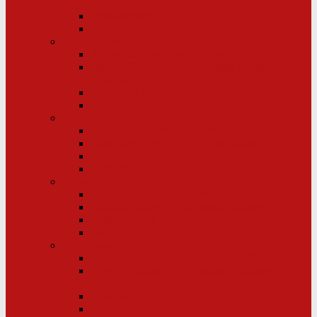
2024/25
Spielberichte
Termine
C3-Junioren
Kader C3-Junioren Saison 2024/25
Tabelle/Statistik C3-Junioren Saison
2024/25
Spielberichte
Termine
D-Junioren
Kader D-Junioren Saison 2024/25
Tabelle/Statistik D-Junioren Saison 2024/25
Spielberichte
Termine
E-Junioren
Kader E-Junioren Saison 2024/25
Tabelle/Statistik E-Junioren Saison 2024/25
Spielberichte
Termine
E2-Junioren
Kader E2-Junioren Saison 2024/25
Tabelle/Statistik E2-Junioren Saison
2024/25
Spielberichte
Termine