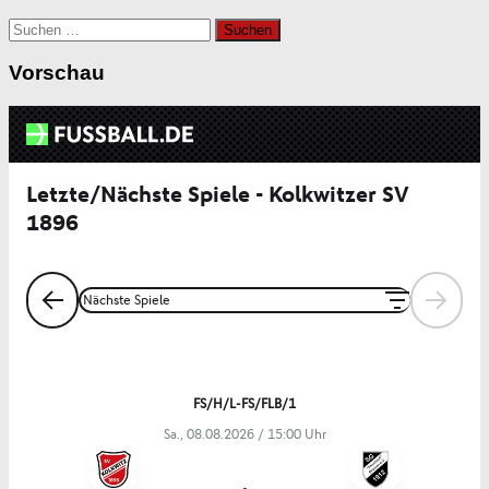
Suchen
nach:
Vorschau