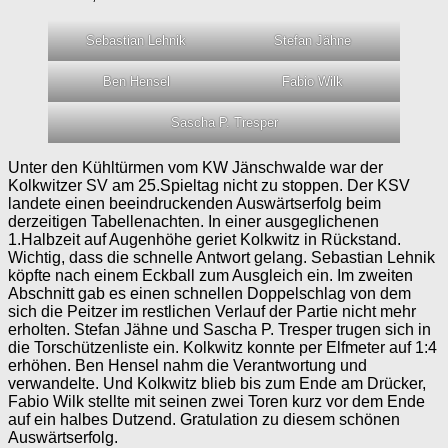
Sebastian Lehnik
Stefan Jähne
Ben Hensel
Fabio Wilk
Sascha P. Tresper
Unter den Kühltürmen vom KW Jänschwalde war der
Kolkwitzer SV am 25.Spieltag nicht zu stoppen. Der KSV
landete einen beeindruckenden Auswärtserfolg beim
derzeitigen Tabellenachten. In einer ausgeglichenen
1.Halbzeit auf Augenhöhe geriet Kolkwitz in Rückstand.
Wichtig, dass die schnelle Antwort gelang. Sebastian Lehnik
köpfte nach einem Eckball zum Ausgleich ein. Im zweiten
Abschnitt gab es einen schnellen Doppelschlag von dem
sich die Peitzer im restlichen Verlauf der Partie nicht mehr
erholten. Stefan Jähne und Sascha P. Tresper trugen sich in
die Torschützenliste ein. Kolkwitz konnte per Elfmeter auf 1:4
erhöhen. Ben Hensel nahm die Verantwortung und
verwandelte. Und Kolkwitz blieb bis zum Ende am Drücker,
Fabio Wilk stellte mit seinen zwei Toren kurz vor dem Ende
auf ein halbes Dutzend. Gratulation zu diesem schönen
Auswärtserfolg.