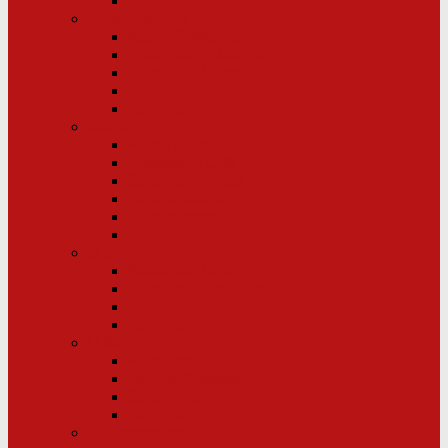
Sponsoren
2. Mannschaft
Kader 2. Männer
Spielplan 2. Männer
Tabelle 2. Männer
Spielberichte
Termine
Altliga
Kader Altliga
Statistiken Ü35
Spielplan Altliga
Tabelle Altliga
Spielberichte
Termine
Ü 50
Kader der Ü50
Tabelle/Statistik Ü50
Spielberichte
Termine
Ü 60
Kader der Ü60
Tabelle/Statistik
Spielberichte
Termine
Schiedsrichter