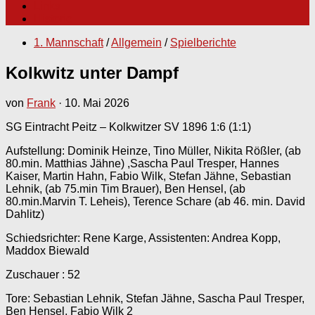
Links
Historie
1. Mannschaft
/
Allgemein
/
Spielberichte
Kolkwitz unter Dampf
von
Frank
·
10. Mai 2026
SG Eintracht Peitz – Kolkwitzer SV 1896 1:6 (1:1)
Aufstellung: Dominik Heinze, Tino Müller, Nikita Rößler, (ab
80.min. Matthias Jähne) ,Sascha Paul Tresper, Hannes
Kaiser, Martin Hahn, Fabio Wilk, Stefan Jähne, Sebastian
Lehnik, (ab 75.min Tim Brauer), Ben Hensel, (ab
80.min.Marvin T. Leheis), Terence Schare (ab 46. min. David
Dahlitz)
Schiedsrichter: Rene Karge, Assistenten: Andrea Kopp,
Maddox Biewald
Zuschauer : 52
Tore: Sebastian Lehnik, Stefan Jähne, Sascha Paul Tresper,
Ben Hensel, Fabio Wilk 2