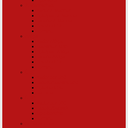
Sponsoren
2. Mannschaft
Kader 2. Männer
Spielplan 2. Männer
Tabelle 2. Männer
Spielberichte
Termine
Altliga
Kader Altliga
Statistiken Ü35
Spielplan Altliga
Tabelle Altliga
Spielberichte
Termine
Ü 50
Kader der Ü50
Tabelle/Statistik Ü50
Spielberichte
Termine
Ü 60
Kader der Ü60
Tabelle/Statistik
Spielberichte
Termine
Schiedsrichter