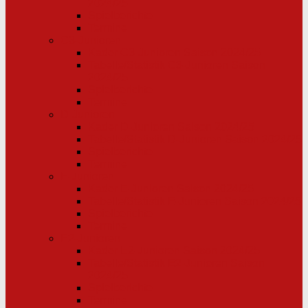
2024/25
Spielberichte
Termine
C3-Junioren
Kader C3-Junioren Saison 2024/25
Tabelle/Statistik C3-Junioren Saison
2024/25
Spielberichte
Termine
D-Junioren
Kader D-Junioren Saison 2024/25
Tabelle/Statistik D-Junioren Saison 2024/25
Spielberichte
Termine
E-Junioren
Kader E-Junioren Saison 2024/25
Tabelle/Statistik E-Junioren Saison 2024/25
Spielberichte
Termine
E2-Junioren
Kader E2-Junioren Saison 2024/25
Tabelle/Statistik E2-Junioren Saison
2024/25
Spielberichte
Termine