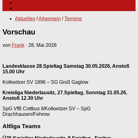
Links
Historie
Aktuelles
/
Allgemein
/
Termine
Vorschau
von
Frank
·
28. Mai 2026
Landesklasse 28.Spieltag Samstag 30.05.2026, Anstoß
15.00 Uhr
Kolkwitzer SV 1896 – SG Groß Gaglow
Kreisliga Niederlausitz, 27.Spieltag, Sonntag 31.05.26,
Anstoß 12.30 Uhr
SpG VfB Cottbus II/Kolkwitzer SV – SpG
Drachhausen/Fehrow
Altliga Teams