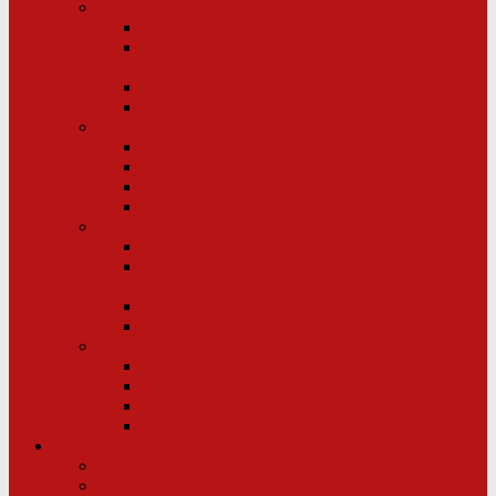
E3-Junioren
Kader E3-Junioren Saison 2024/25
Tabelle/Statistik E3-Junioren Saison
2024/25
Spielberichte
Termine
F-Junioren
Kader F-Junioren Saison 2024/25
Tabelle/Statistik F-Junioren Saison 2024/25
Spielberichte
Termine
F2-Junioren
Kader F2-Junioren Saison 2024/25
Tabelle/Statistik F2-Junioren Saison
2024/25
Spielberichte
Termine
Bambinis
Kader Bambinis
Spielberichte
Termine
Trainingshinweise
Kontakt
Verantwortliche
Anfahrt