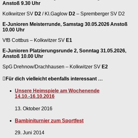
Anstoß 9.30 Uhr
Kolkwitzer SV
D2
/ Kl.Gaglow
D2
– Spremberger SV D2
E-Junioren Meisterrunde, Samstag 30.05.2026 Anstoß
10.00 Uhr
VfB Cottbus – Kolkwitzer SV
E1
E-Junioren Platzierungsrunde 2, Sonntag 31.05.2026,
Anstoß 10.00 Uhr
SpG Drehnow/Drachhausen – Kolkwitzer SV
E2
Für dich vielleicht ebenfalls interessant …
Unsere Heimspiele am Wochenende
14.10.-16.10.2016
13. Oktober 2016
Bambiniturnier zum Sportfest
29. Juni 2014