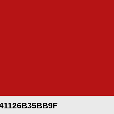
-41126B35BB9F