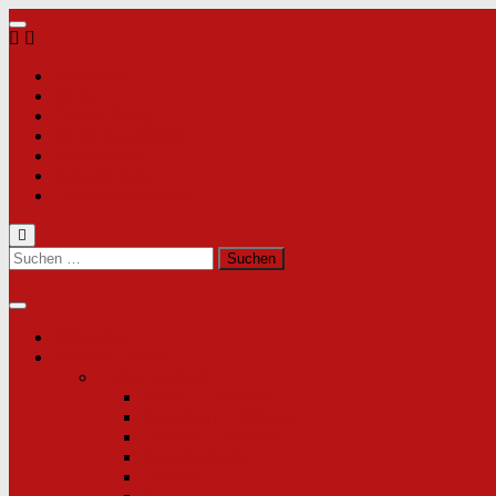
Zum
Inhalt
springen
Startseite
Verein
Online-Shop
Vereinsgaststätte
Impressum
Datenschutz
Downloadbereich
Suchen
nach:
Aktuelles
Männer-Teams
1. Mannschaft
Kader 1. Männer
Spielplan 1. Männer
Tabelle 1. Männer
Spielberichte
Termine