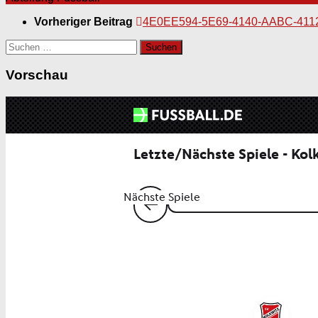
Vorheriger Beitrag
4E0EE594-5E69-4140-AABC-41
Suchen
nach:
Vorschau