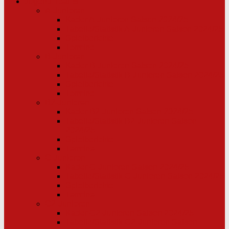
Jugend-Teams
A-Junioren
Kader A-Junioren Saison 2024/25
Tabelle/Statistik A-Junioren Saison 2024/25
Spielberichte
Termine
B-Junioren
Kader B-Junioren Saison 2024/25
Tabelle/Statistik B-Junioren Saison 2024/25
Spielberichte
Termine
B2-Junioren
Kader B2-Junioren Saison 2024/25
Tabelle/Statistik B2-Junioren Saison
2024/25
Spielberichte
Termine
C-Junioren
Kader C-Junioren Saison 2024/25
Tabelle/Statistik C-Junioren Saison 2024/25
Spielberichte
Termine
C2-Junioren
Kader C2-Junioren Saison 2024/25
Tabelle/Statistik C2-Junioren Saison