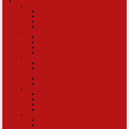
Jugend-Teams
A-Junioren
Kader A-Junioren Saison 2024/25
Tabelle/Statistik A-Junioren Saison 2024/25
Spielberichte
Termine
B-Junioren
Kader B-Junioren Saison 2024/25
Tabelle/Statistik B-Junioren Saison 2024/25
Spielberichte
Termine
B2-Junioren
Kader B2-Junioren Saison 2024/25
Tabelle/Statistik B2-Junioren Saison
2024/25
Spielberichte
Termine
C-Junioren
Kader C-Junioren Saison 2024/25
Tabelle/Statistik C-Junioren Saison 2024/25
Spielberichte
Termine
C2-Junioren
Kader C2-Junioren Saison 2024/25
Tabelle/Statistik C2-Junioren Saison