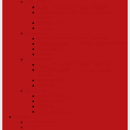
E3-Junioren
Kader E3-Junioren Saison 2024/25
Tabelle/Statistik E3-Junioren Saison
2024/25
Spielberichte
Termine
F-Junioren
Kader F-Junioren Saison 2024/25
Tabelle/Statistik F-Junioren Saison 2024/25
Spielberichte
Termine
F2-Junioren
Kader F2-Junioren Saison 2024/25
Tabelle/Statistik F2-Junioren Saison
2024/25
Spielberichte
Termine
Bambinis
Kader Bambinis
Spielberichte
Termine
Trainingshinweise
Kontakt
Verantwortliche
Anfahrt