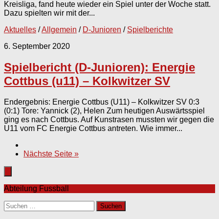
Kreisliga, fand heute wieder ein Spiel unter der Woche statt.
Dazu spielten wir mit der...
Aktuelles
/
Allgemein
/
D-Junioren
/
Spielberichte
6. September 2020
Spielbericht (D-Junioren): Energie
Cottbus (u11) – Kolkwitzer SV
Endergebnis: Energie Cottbus (U11) – Kolkwitzer SV 0:3
(0:1) Tore: Yannick (2), Helen Zum heutigen Auswärtsspiel
ging es nach Cottbus. Auf Kunstrasen mussten wir gegen die
U11 vom FC Energie Cottbus antreten. Wie immer...
Nächste Seite »
Abteilung Fussball
Suchen
nach: