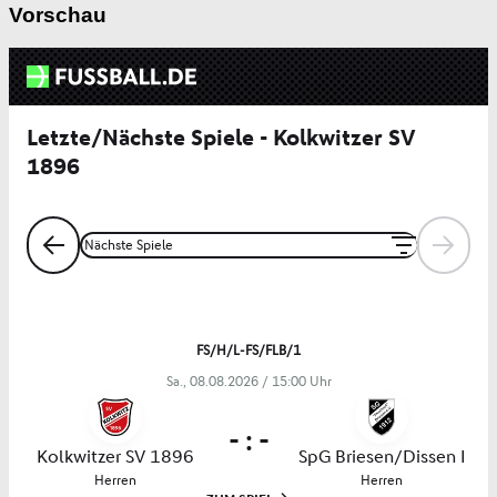
Vorschau