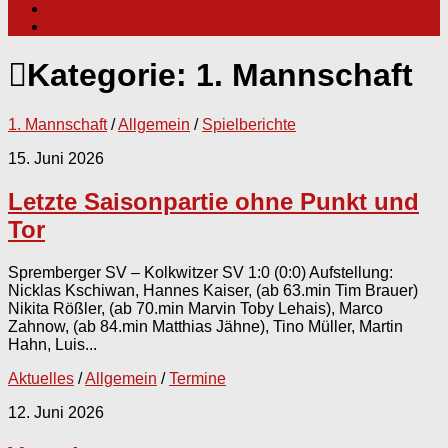
Links
Historie
Kategorie:
1. Mannschaft
1. Mannschaft
/
Allgemein
/
Spielberichte
15. Juni 2026
Letzte Saisonpartie ohne Punkt und
Tor
Spremberger SV – Kolkwitzer SV 1:0 (0:0) Aufstellung:
Nicklas Kschiwan, Hannes Kaiser, (ab 63.min Tim Brauer)
Nikita Rößler, (ab 70.min Marvin Toby Lehais), Marco
Zahnow, (ab 84.min Matthias Jähne), Tino Müller, Martin
Hahn, Luis...
Aktuelles
/
Allgemein
/
Termine
12. Juni 2026