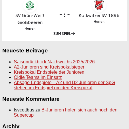
Neueste Beiträge
Saisonrückblick Nachwuchs 2025/2026
A2-Junioren sind Kreispokalsieger
Kreispokal Endspiele der Junioren
Oldie Teams im Einsatz
Absage Endspiele – A2 und B2 Junioren der SpG
stehen im Endspiel um den Kreispokal
Neueste Kommentare
tsvcottbus
zu
B-Junioren holen sich auch noch den
Supercup
Archiv