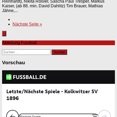
Reinhardt), Nikita Rößler, Sascha Paul Tresper, Markus
Kaiser, (ab 88. min. David Dahlitz) Tim Brauer, Mathias
Jähne,...
Nächste Seite »
Abteilung Fussball
Suchen
nach:
Vorschau