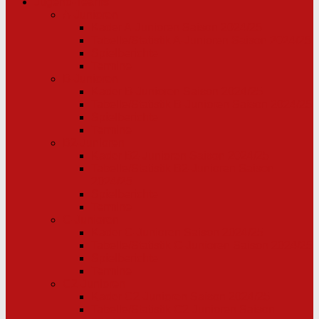
Jugend-Teams
A-Junioren
Kader A-Junioren Saison 2024/25
Tabelle/Statistik A-Junioren Saison 2024/25
Spielberichte
Termine
B-Junioren
Kader B-Junioren Saison 2024/25
Tabelle/Statistik B-Junioren Saison 2024/25
Spielberichte
Termine
B2-Junioren
Kader B2-Junioren Saison 2024/25
Tabelle/Statistik B2-Junioren Saison
2024/25
Spielberichte
Termine
C-Junioren
Kader C-Junioren Saison 2024/25
Tabelle/Statistik C-Junioren Saison 2024/25
Spielberichte
Termine
C2-Junioren
Kader C2-Junioren Saison 2024/25
Tabelle/Statistik C2-Junioren Saison