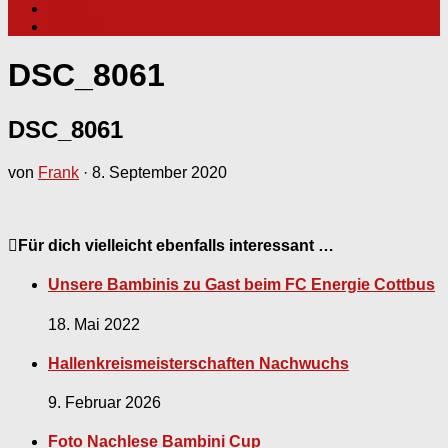
Links
Historie
DSC_8061
DSC_8061
von
Frank
·
8. September 2020
Für dich vielleicht ebenfalls interessant …
Unsere Bambinis zu Gast beim FC Energie Cottbus
18. Mai 2022
Hallenkreismeisterschaften Nachwuchs
9. Februar 2026
Foto Nachlese Bambini Cup