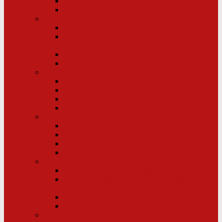
Spielberichte
Termine
C3-Junioren
Kader C3-Junioren Saison 2024/25
Tabelle/Statistik C3-Junioren Saison
2024/25
Spielberichte
Termine
D-Junioren
Kader D-Junioren Saison 2024/25
Tabelle/Statistik D-Junioren Saison 2024/25
Spielberichte
Termine
E-Junioren
Kader E-Junioren Saison 2024/25
Tabelle/Statistik E-Junioren Saison 2024/25
Spielberichte
Termine
E2-Junioren
Kader E2-Junioren Saison 2024/25
Tabelle/Statistik E2-Junioren Saison
2024/25
Spielberichte
Termine
E3-Junioren