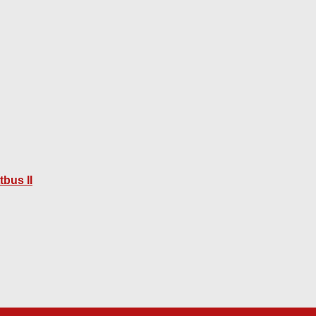
tbus II