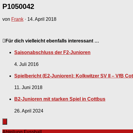
P1050042
von
Frank
·
14. April 2018
Für dich vielleicht ebenfalls interessant …
Saisonabschluss der F2-Junioren
4. Juli 2016
Spielbericht (E2-Junioren): Kolkwitzer SV II – VfB Cot
11. Juni 2018
B2-Junioren mit starken Spiel in Cottbus
26. April 2024
Abteilung Fussball