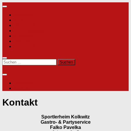
Zum
Inhalt
Startseite
springen
Verein
Online-Shop
Vereinsgaststätte
Impressum
Datenschutz
Downloadbereich
Suchen
nach:
Aktuelles
Kontakt
Kontakt
Sportlerheim Kolkwitz
Gastro- & Partyservice
Falko Pavelka