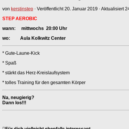
von
kerstinstep
· Veröffentlicht
20. Januar 2019
· Aktualisiert
2
STEP AEROBIC
wann: mittwochs
20:00 Uhr
wo: Aula Kolkwitz Center
* Gute-Laune-Kick
* Spaß
* stärkt das Herz-Kreislaufsystem
* tolles Training für den gesamten Körper
Na, neugierig?
Dann los!!!
Für dich vielleicht ebenfalls interessant …