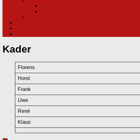
3. Mannschaft
Kader
Tabelle/Statistik
Freizeitspieler
Wir über uns
Galerie
Kontakt
Kader
Florens
Horst
Frank
Uwe
René
Klaus