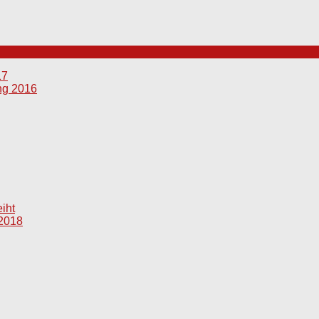
17
ng 2016
iht
 2018